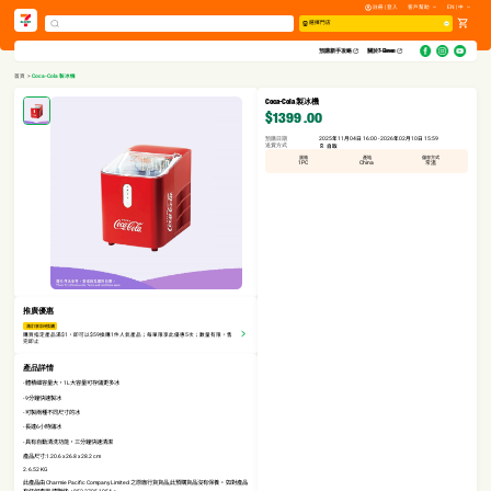
註冊 | 登入
客戶幫助
EN | 中
選擇門店
預購新手攻略​
關於7-Eleven
首頁
>
Coca-Cola 製冰機
Coca-Cola 製冰機
$1399
.00
預購日期
2025年11月04日 16:00 - 2026年02月10日 15:59
送貨方式
自取
規格
產地
儲存方式
1PC
China
常溫
推廣優惠
滿$1享$59換購
購買指定產品滿$1，即可以$59換購1件人氣產品；每單限享此優惠5次；數量有限，售
完即止
產品詳情
- 體積細容量大，1L大容量可存儲更多冰
- 9分鐘快速製冰
- 可製兩種不同尺寸的冰
- 長達6小時儲冰
- 具有自動清洗功能，三分鐘快速清潔
產品尺寸:1.20.6 x 26.8 x 28.2 cm
2. 6.52 KG
此產品由 Charmie Pacific Company Limited 之原廠行貨貨品,此預購貨品沒有保養。 如對產品