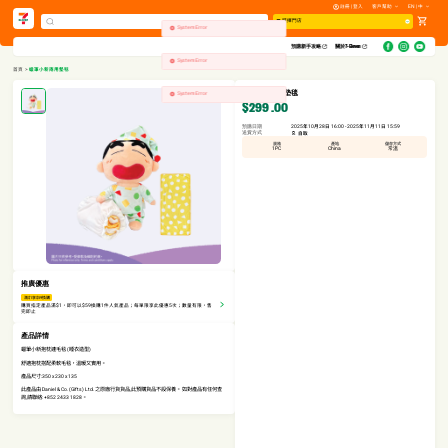
註冊 | 登入
客戶幫助
EN | 中
選擇門店
System Error
預購新手攻略​
關於7-Eleven
System Error
首頁
>
蠟筆小新兩用墊毯
蠟筆小新兩用墊毯
System Error
$299
.00
預購日期
2025年10月28日 16:00 - 2025年11月11日 15:59
送貨方式
自取
規格
產地
儲存方式
1PC
China
常溫
推廣優惠
滿$1享$59換購
購買指定產品滿$1，即可以$59換購1件人氣產品；每單限享此優惠5次；數量有限，售
完即止
產品詳情
蠟筆小新抱枕連毛毯 (睡衣造型)
舒適抱枕搭配柔軟毛毯，溫暖又實用。
產品尺寸:350 x 230 x 135
此產品由 Daniel & Co. (Gifts) Ltd. 之原廠行貨貨品,此預購貨品不設保養。 如對產品有任何查
詢,請聯絡: +852 2433 1828。