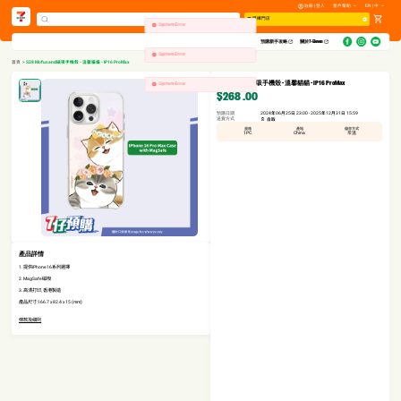
註冊 | 登入
客戶幫助
EN | 中
選擇門店
System Error
預購新手攻略​
關於7-Eleven
System Error
首頁
>
S28 Mofusand磁吸手機殼 - 溫馨貓貓 - IP16 ProMax
S28 Mofusand磁吸手機殼 - 溫馨貓貓 - IP16 ProMax
System Error
$268
.00
預購日期
2024年06月25日 23:00 - 2025年12月31日 15:59
送貨方式
自取
規格
產地
儲存方式
1PC
China
常溫
產品詳情
1. 提供iPhone16系列選擇
2. MagSafe磁吸
3. 高清打印, 香港製造
產品尺寸:166.7 x 82.4 x 15 (mm)
條款及細則